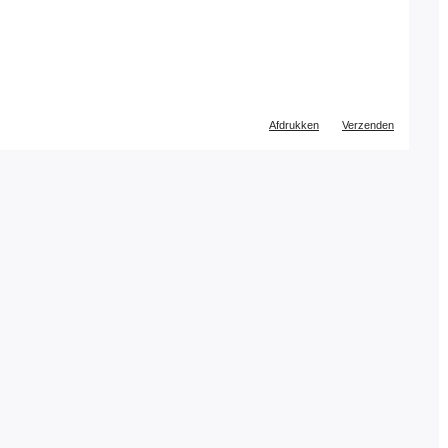
Document
Afdrukken
Verzenden
acties