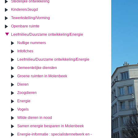
Stedelijke ontwikkeling
Kinderen/Jeugd
Tewerkstelling/Vorming
Openbare ruimte
Leefmilieu/Duurzame ontwikkeling/Energie
Nuttige nummers
Infofiches
Leefmilieu/Duurzame ontwikkeling/Energie
Gemeentelijke diensten
Groene ruimten in Molenbeek
Dieren
Zoogdieren
Energie
Vogels
Wilde dieren in nood
Samen energie besparen in Molenbeek
Energie-informatie : specialistennetwerk en -