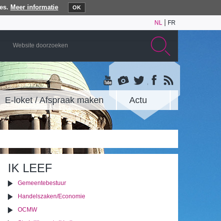
es.
Meer informatie
OK
NL
FR
E-loket / Afspraak maken
Actu
IK LEEF
Gemeentebestuur
Handelszaken/Economie
OCMW