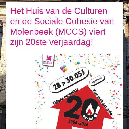
Ik leef
Het Huis van de Culturen
Ik bezoek
en de Sociale Cohesie van
Publicaties
Molenbeek (MCCS) viert
Actualiteiten
zijn 20ste verjaardag!
E-loket / Afspraak maken
Actu