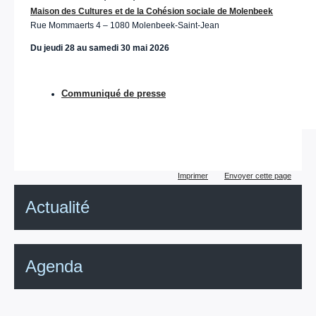
Maison des Cultures et de la Cohésion sociale de Molenbeek
Rue Mommaerts 4 – 1080 Molenbeek-Saint-Jean
Du jeudi 28 au samedi 30 mai 2026
Communiqué de presse
Actions
Imprimer
Envoyer cette page
sur
le
Actualité
document
Agenda