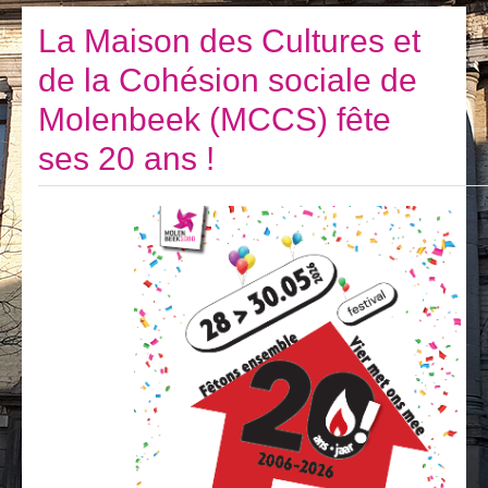
Je vis
La Maison des Cultures et
Je visite
de la Cohésion sociale de
Publications
Molenbeek (MCCS) fête
Actualités
ses 20 ans !
E-guichet / Prendre RDV
Actualités