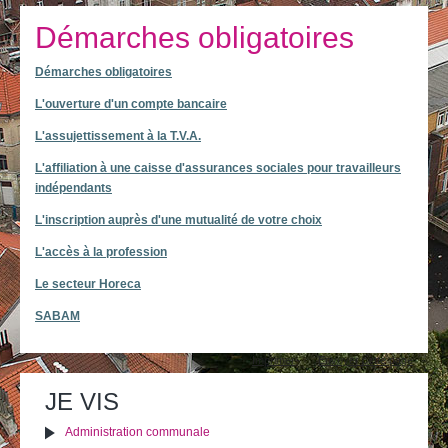
Je vis
Démarches obligatoires
Je visite
Démarches obligatoires
Publications
L'ouverture d'un compte bancaire
Actualités
L'assujettissement à la T.V.A.
E-guichet / Prendre RDV
L'affiliation à une caisse d'assurances sociales pour travailleurs
indépendants
Actualités
L'inscription auprès d'une mutualité de votre choix
L'accès à la profession
Le secteur Horeca
SABAM
Actions
Imprimer
Envoyer cette page
sur
le
JE VIS
document
Administration communale