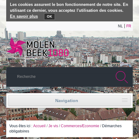
Les cookies assurent le bon fonctionnement de notre site. En
utilisant ce dernier, vous acceptez l'utilisation des cookies.
En savoir plus
OK
NL
FR
Navigation
Accueil
Vie politique
Vous êtes ici :
Accueil
/
Je vis
/
Commerces/Economie
/
Démarches
obligatoires