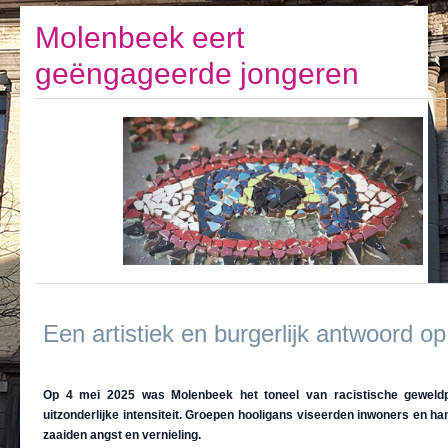
Ik leef
Molenbeek eert
Ik bezoek
geëngageerde jongeren
Publicaties
Actualiteiten
E-loket / Afspraak maken
Actu
Een artistiek en burgerlijk antwoord op
Op 4 mei 2025 was Molenbeek het toneel van racistische geweld
uitzonderlijke intensiteit. Groepen hooligans viseerden inwoners en h
zaaiden angst en vernieling.