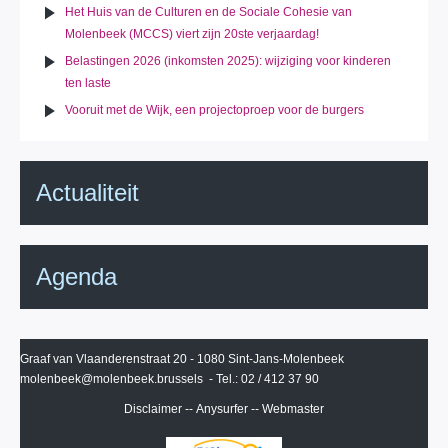
Het Huis van de Culturen en de Sociale Cohesie van
Molenbeek (MCCS) viert zijn 20ste verjaardag!
Belastingen 2026 (inkomsten 2025): wijziging voor kinderen
ten laste
Vooruit met de Wijk, een projectoproep voor de burgers
Actualiteit
Agenda
Graaf van Vlaanderenstraat 20 - 1080 Sint-Jans-Molenbeek
molenbeek@molenbeek.brussels
- Tel.: 02 / 412 37 90
Disclaimer
--
Anysurfer
--
Webmaster