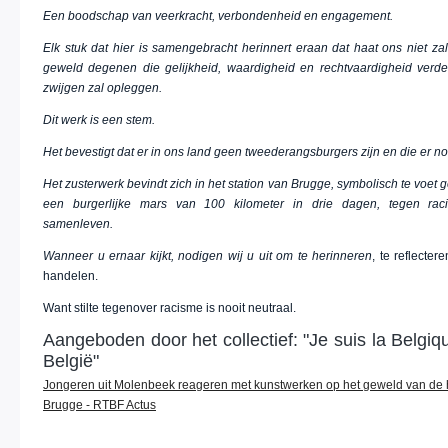
Een boodschap van veerkracht, verbondenheid en engagement.
Elk stuk dat hier is samengebracht herinnert eraan dat haat ons niet za
geweld degenen die gelijkheid, waardigheid en rechtvaardigheid verde
zwijgen zal opleggen.
Dit werk is een stem.
Het bevestigt dat er in ons land geen tweederangsburgers zijn en die er nooi
Het zusterwerk bevindt zich in het station van Brugge, symbolisch te voet g
een burgerlijke mars van 100 kilometer in drie dagen, tegen ra
samenleven.
Wanneer u ernaar kijkt, nodigen wij u uit om te herinneren
, te reflecter
handelen.
Want stilte tegenover racisme is nooit neutraal.
Aangeboden door het collectief: "Je suis la Belgiqu
België"
Jongeren uit Molenbeek reageren met kunstwerken op het geweld van de h
Brugge - RTBF Actus