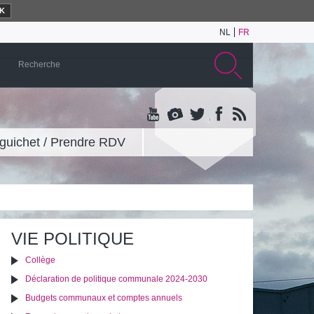
K
NL
FR
guichet / Prendre RDV
VIE POLITIQUE
Collège
Déclaration de politique communale 2024-2030
Budgets communaux et comptes annuels