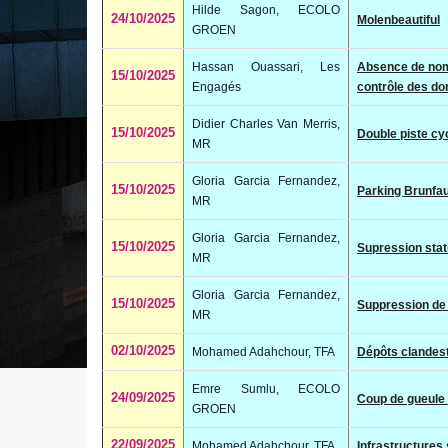
Hilde Sagon, ECOLO
24/10/2025
Molenbeautiful
GROEN
Hassan Ouassari, Les
Absence de nomb
15/10/2025
Engagés
contrôle des dom
Didier Charles Van Merris,
15/10/2025
Double piste c
MR
Gloria Garcia Fernandez,
15/10/2025
Parking Brunfau
MR
Gloria Garcia Fernandez,
15/10/2025
Supression stat
MR
Gloria Garcia Fernandez,
15/10/2025
Suppression de l
MR
02/10/2025
Mohamed Adahchour, TFA
Dépôts clandest
Emre Sumlu, ECOLO
24/09/2025
Coup de gueule 
GROEN
22/09/2025
Mohamed Adahchour, TFA
Infrastructure