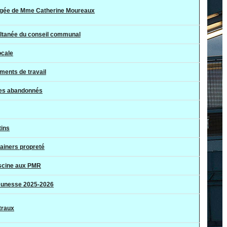
gée de Mme Catherine Moureaux
ultanée du conseil communal
ocale
ents de travail
ues abandonnés
tins
ainers propreté
iscine aux PMR
jeunesse 2025-2026
traux