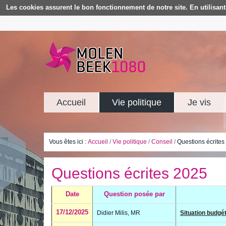
Les cookies assurent le bon fonctionnement de notre site. En utilisant 
Accueil
Vie politique
Je vis
Vous êtes ici :
Accueil
/
Vie politique
/
Conseil
/
Questions écrites
Questions écrites 2025
Date
Question posée par
17/12/2025
Didier Milis, MR
Situation budgé