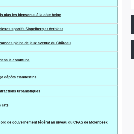
s plus les bienvenus à la côte belge
exes sportifs Sippelberg et Verbiest
uisances plaine de jeux avenue du Château
s dans la commune
ge dépôts clandestins
nfractions urbanistiques
s rats
ccord de gouvernement fédéral au niveau du CPAS de Molenbeek