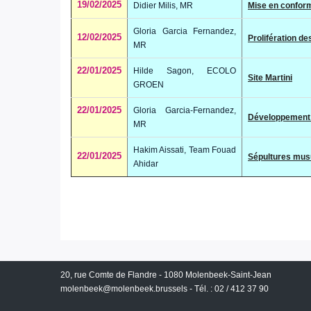
19/02/2025
Didier Milis, MR
Mise en confor
Gloria Garcia Fernandez,
12/02/2025
Prolifération de
MR
22/01/2025
Hilde Sagon, ECOLO
Site Martini
GROEN
22/01/2025
Gloria Garcia-Fernandez,
Développement
MR
Hakim Aissati, Team Fouad
22/01/2025
Sépultures mu
Ahidar
20, rue Comte de Flandre - 1080 Molenbeek-Saint-Jean
molenbeek@molenbeek.brussels
- Tél. : 02 / 412 37 90