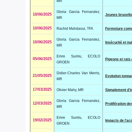
MR
Gloria Garcia Fernandez,
10/06/2025
Jeunes bruxelloi
MR
10/06/2025
Rachid Mahdaoui, TFA
Fermeture compl
Gloria Garcia Fernandez,
10/06/2025
Insécurité et n
MR
Emre Sumlu, ECOLO
05/06/2025
Pigeons et rat
GROEN
Didier-Charles Van Merris,
21/05/2025
Evolution tonna
MR
17/03/2025
Olivier Mahy, MR
Signalement d'i
Gloria Garcia Fernandez,
12/03/2025
Prolifération de
MR
Emre Sumlu, ECOLO
19/02/2025
Impacts de l'a
GROEN