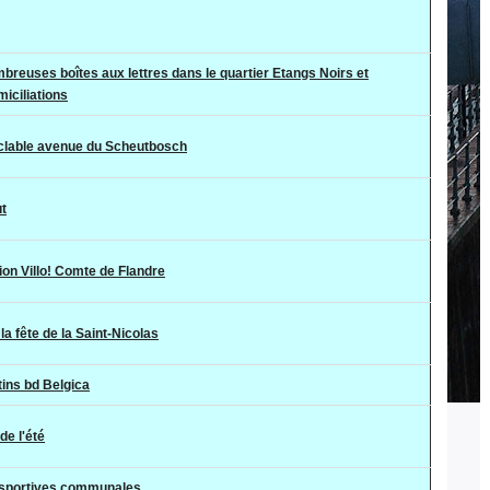
reuses boîtes aux lettres dans le quartier Etangs Noirs et
iciliations
yclable avenue du Scheutbosch
t
ion Villo! Comte de Flandre
a fête de la Saint-Nicolas
ins bd Belgica
de l'été
s sportives communales