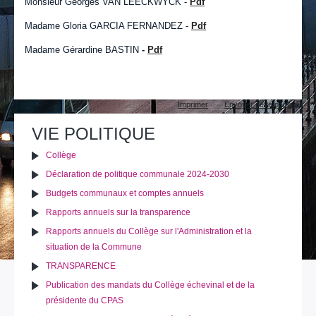
Monsieur Georges VAN LEECKWYCK -
Pdf
Madame Gloria GARCIA FERNANDEZ -
Pdf
Madame Gérardine BASTIN
-
Pdf
Actions
Imprimer
Envoyer cette page
sur
le
VIE POLITIQUE
document
Collège
Déclaration de politique communale 2024-2030
Budgets communaux et comptes annuels
Rapports annuels sur la transparence
Rapports annuels du Collège sur l'Administration et la
situation de la Commune
TRANSPARENCE
Publication des mandats du Collège échevinal et de la
présidente du CPAS