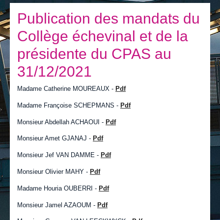
Je vis
Publication des mandats du
Je visite
Collège échevinal et de la
Publications
présidente du CPAS au
Actualités
31/12/2021
E-guichet / Prendre RDV
Madame Catherine MOUREAUX -
Pdf
Actualités
Madame Françoise SCHEPMANS -
Pdf
Monsieur Abdellah ACHAOUI -
Pdf
Monsieur Amet GJANAJ -
Pdf
Monsieur Jef VAN DAMME -
Pdf
Monsieur Olivier MAHY -
Pdf
Madame Houria OUBERRI -
Pdf
Monsieur Jamel AZAOUM -
Pdf