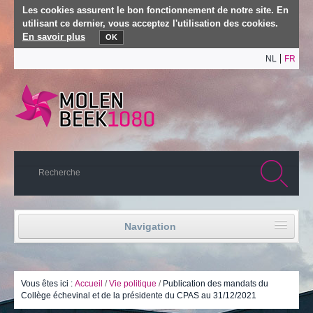
Les cookies assurent le bon fonctionnement de notre site. En
utilisant ce dernier, vous acceptez l'utilisation des cookies.
En savoir plus
OK
NL
FR
Navigation
Accueil
Vie politique
Vous êtes ici :
Accueil
/
Vie politique
/
Publication des mandats du
Collège échevinal et de la présidente du CPAS au 31/12/2021