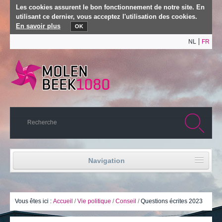
Les cookies assurent le bon fonctionnement de notre site. En
utilisant ce dernier, vous acceptez l'utilisation des cookies.
En savoir plus
OK
NL
FR
Navigation
Accueil
Vie politique
Vous êtes ici :
Accueil
/
Vie politique
/
Conseil
/
Questions écrites 2023