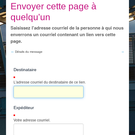
Je vis
Envoyer cette page à
Je visite
quelqu'un
Publications
Saisissez l'adresse courriel de la personne à qui nous
enverrons un courriel contenant un lien vers cette
Actualités
page.
E-guichet / Prendre RDV
Détails du message
Actualités
Destinataire
(Requis)
L'adresse courriel du destinataire de ce lien.
Expéditeur
(Requis)
Votre adresse courriel.