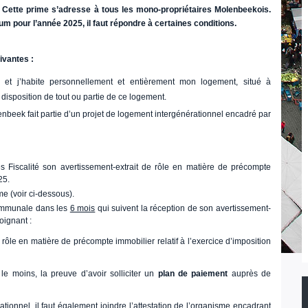
. Cette prime s’adresse à tous les mono-propriétaires Molenbeekois.
um pour l’année 2025, il faut répondre à certaines conditions.
uivantes :
et j’habite personnellement et entièrement mon logement, situé à
disposition de tout ou partie de ce logement.
enbeek fait partie d’un projet de logement intergénérationnel encadré par
 Fiscalité son avertissement-extrait de rôle en matière de précompte
25.
e (voir ci-dessous).
 communale dans les
6 mois
qui suivent la réception de son avertissement-
oignant :
rôle en matière de précompte immobilier relatif à l’exercice d’imposition
e moins, la preuve d’avoir solliciter un
plan de paiement
auprès de
rationnel, il faut également joindre l’attestation de l’organisme encadrant