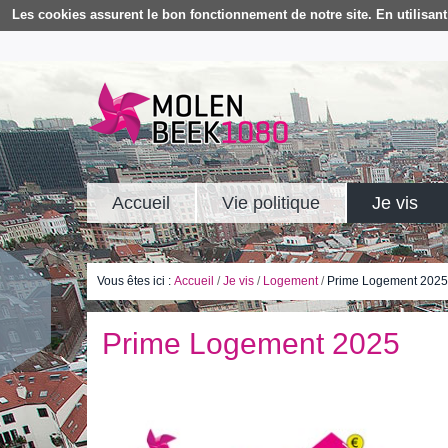
Les cookies assurent le bon fonctionnement de notre site. En utilisant 
Accueil
Vie politique
Je vis
Vous êtes ici :
Accueil
/
Je vis
/
Logement
/
Prime Logement 2025
Prime Logement 2025