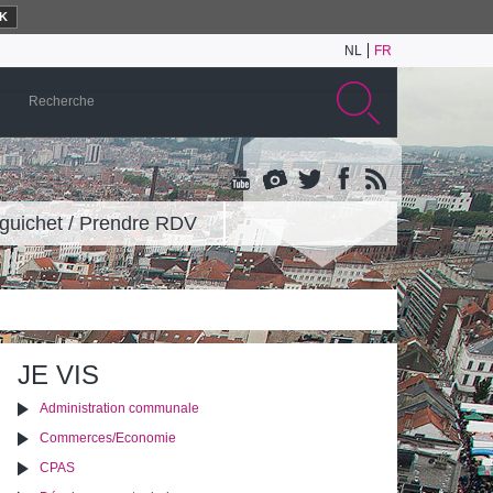
K
NL
FR
guichet / Prendre RDV
JE VIS
Administration communale
Commerces/Economie
CPAS