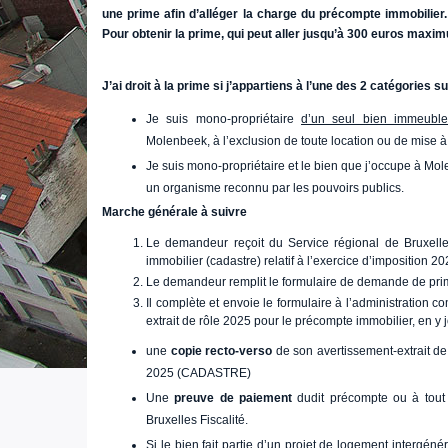
une prime afin d’alléger la charge du précompte immobilier
Pour obtenir la prime, qui peut aller jusqu’à 300 euros maxim
J’ai droit à la prime si j’appartiens à l’une des 2 catégories s
Je suis mono-propriétaire
d’un seul bien immeuble
Molenbeek, à l’exclusion de toute location ou de mise à 
Je suis mono-propriétaire et le bien que j’occupe à Mol
un organisme reconnu par les pouvoirs publics.
Marche générale à suivre
Le demandeur reçoit du Service régional de Bruxelles
immobilier (cadastre) relatif à l’exercice d’imposition 20
Le demandeur remplit le formulaire de demande de prim
Il complète et envoie le formulaire à l’administration
extrait de rôle 2025 pour le précompte immobilier, en y j
une
copie recto-verso
de son avertissement-extrait de 
2025 (CADASTRE)
Une
preuve de paiement
dudit précompte ou à tout l
Bruxelles Fiscalité.
Si le bien fait partie d’un projet de logement intergéné