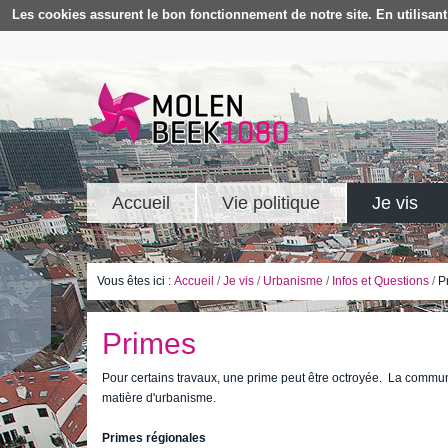
Les cookies assurent le bon fonctionnement de notre site. En utilisant 
Accueil
Vie politique
Je vis
Vous êtes ici :
Accueil
/
Je vis
/
Urbanisme
/
Infos et Questions
/
P
Primes
Pour certains travaux, une prime peut être octroyée. La comm
matière d'urbanisme.
Primes régionales