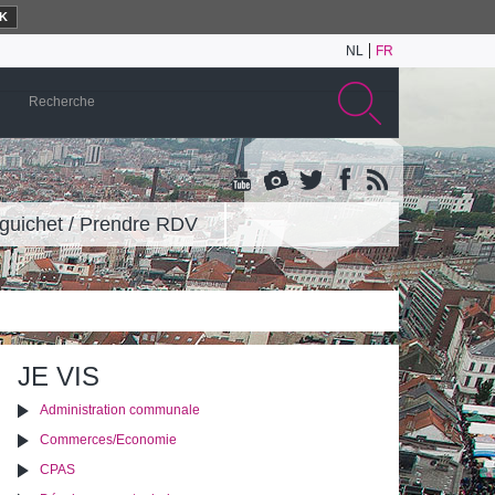
K
NL
FR
guichet / Prendre RDV
JE VIS
Administration communale
Commerces/Economie
CPAS