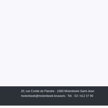
20, rue Comte de Flandre - 1080 Molenbeek-Saint-Jean
molenbeek@molenbeek.brussels
- Tél. : 02 / 412 37 90