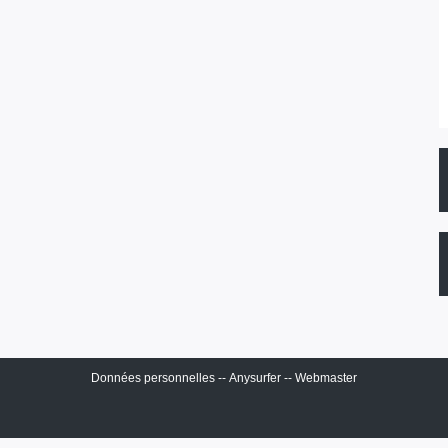
Données personnelles
--
Anysurfer
--
Webmaster