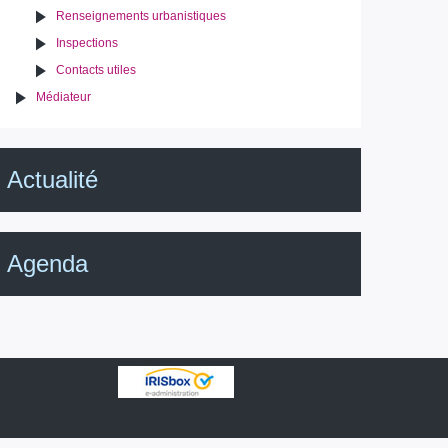
Renseignements urbanistiques
Inspections
Contacts utiles
Médiateur
Actualité
Agenda
IRISbox