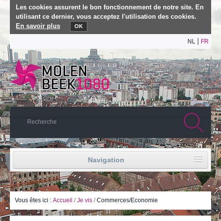
Les cookies assurent le bon fonctionnement de notre site. En
utilisant ce dernier, vous acceptez l'utilisation des cookies.
En savoir plus
OK
NL
FR
Navigation
Accueil
Vie politique
Vous êtes ici :
Accueil
/
Je vis
/
Commerces/Economie