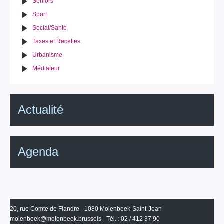
Seniors
Sport
Social/Santé
Taxes et Recettes
Urbanisme
Médiateur
Actualité
Agenda
20, rue Comte de Flandre - 1080 Molenbeek-Saint-Jean
molenbeek@molenbeek.brussels
- Tél. : 02 / 412 37 90