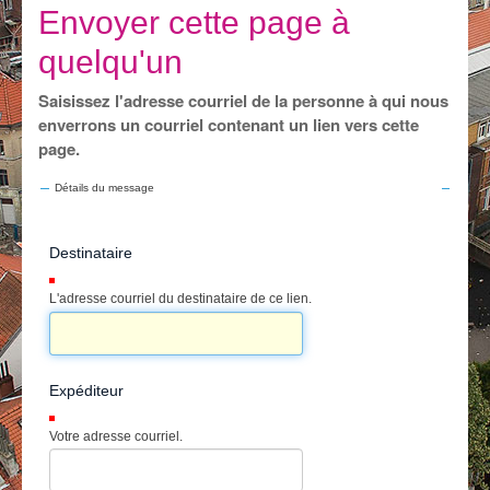
Je vis
Envoyer cette page à
Je visite
quelqu'un
Publications
Saisissez l'adresse courriel de la personne à qui nous
enverrons un courriel contenant un lien vers cette
Actualités
page.
E-guichet / Prendre RDV
Détails du message
Actualités
Destinataire
(Requis)
L'adresse courriel du destinataire de ce lien.
Expéditeur
(Requis)
Votre adresse courriel.