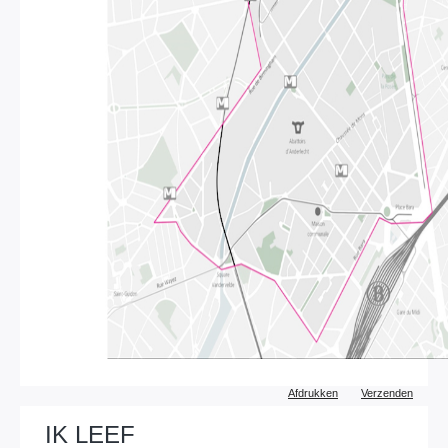
Document
Afdrukken
Verzenden
acties
IK LEEF