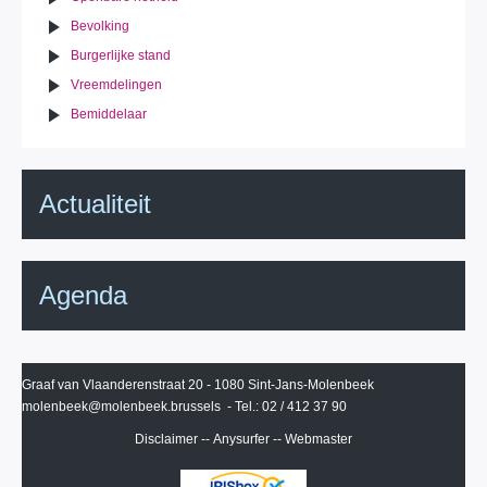
Bevolking
Burgerlijke stand
Vreemdelingen
Bemiddelaar
Actualiteit
Agenda
Graaf van Vlaanderenstraat 20 - 1080 Sint-Jans-Molenbeek
molenbeek@molenbeek.brussels
- Tel.: 02 / 412 37 90
Disclaimer
--
Anysurfer
--
Webmaster