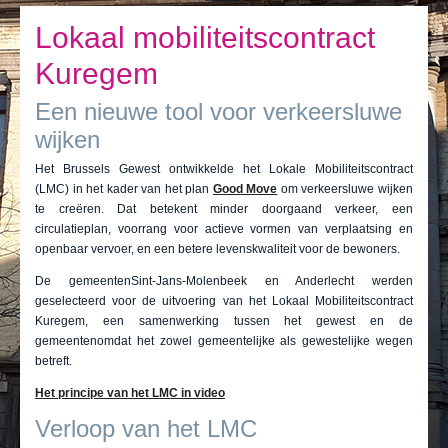
Ik leef
Lokaal mobiliteitscontract
Ik bezoek
Kuregem
Publicaties
Een nieuwe tool voor verkeersluwe
Actualiteiten
wijken
E-loket / Afspraak maken
Het Brussels Gewest ontwikkelde het Lokale Mobiliteitscontract
(LMC) in het kader van het plan
Good Move
om verkeersluwe wijken
te creëren. Dat betekent minder doorgaand verkeer, een
Actu
circulatieplan, voorrang voor actieve vormen van verplaatsing en
openbaar vervoer, en een betere levenskwaliteit voor de bewoners.
De gemeentenSint-Jans-Molenbeek en Anderlecht werden
geselecteerd voor de uitvoering van het Lokaal Mobiliteitscontract
Kuregem, een samenwerking tussen het gewest en de
gemeentenomdat het zowel gemeentelijke als gewestelijke wegen
betreft.
Het principe van het LMC in video
Verloop van het LMC