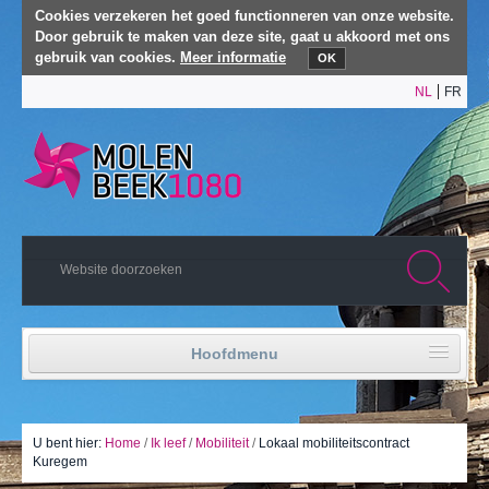
Cookies verzekeren het goed functionneren van onze website.
Door gebruik te maken van deze site, gaat u akkoord met ons
gebruik van cookies.
Meer informatie
OK
NL
FR
Hoofdmenu
Home
Politiek leven
U bent hier:
Home
/
Ik leef
/
Mobiliteit
/
Lokaal mobiliteitscontract
Kuregem