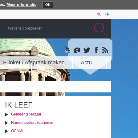
es.
Meer informatie
OK
NL
FR
E-loket / Afspraak maken
Actu
IK LEEF
Gemeentebestuur
Handelszaken/Economie
OCMW