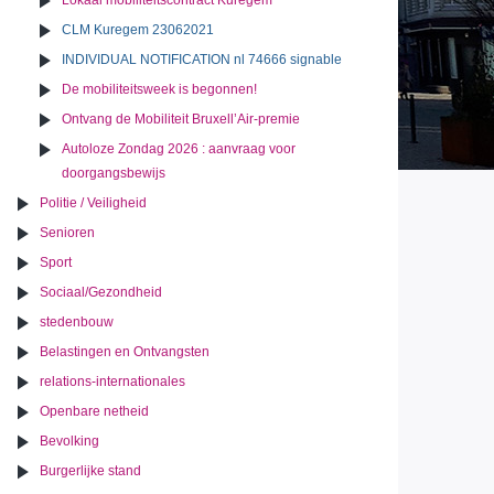
Lokaal mobiliteitscontract Kuregem
CLM Kuregem 23062021
INDIVIDUAL NOTIFICATION nl 74666 signable
De mobiliteitsweek is begonnen!
Ontvang de Mobiliteit Bruxell’Air-premie
Autoloze Zondag 2026 : aanvraag voor
doorgangsbewijs
Politie / Veiligheid
Senioren
Sport
Sociaal/Gezondheid
stedenbouw
Belastingen en Ontvangsten
relations-internationales
Openbare netheid
Bevolking
Burgerlijke stand