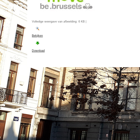
Volledige weergave van afbeelding:
6 KB
|
Bekijken
Download