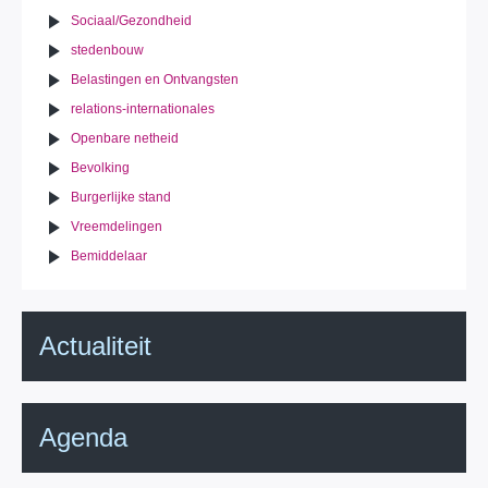
Sociaal/Gezondheid
stedenbouw
Belastingen en Ontvangsten
relations-internationales
Openbare netheid
Bevolking
Burgerlijke stand
Vreemdelingen
Bemiddelaar
Actualiteit
Agenda