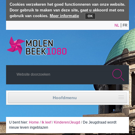
Cookies verzekeren het goed functionneren van onze website.
Door gebruik te maken van deze site, gaat u akkoord met ons
gebruik van cookies.
Meer informatie
OK
NL
FR
Hoofdmenu
Home
Politiek leven
U bent hier:
Home
/
Ik leef
/
Kinderen/Jeugd
/
De Jeugdraad wordt
nieuw leven ingeblazen