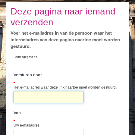
Ik leef
Deze pagina naar iemand
Ik bezoek
verzenden
Publicaties
Voer het e-mailadres in van de persoon waar het
Actualiteiten
internetadres van deze pagina naartoe moet worden
gestuurd.
E-loket / Afspraak maken
Adresgegevens
Actu
Versturen naar
(Verplicht)
Het e-mailadres waar deze link naartoe moet worden gestuurd.
Van
(Verplicht)
Uw e-mailadres.