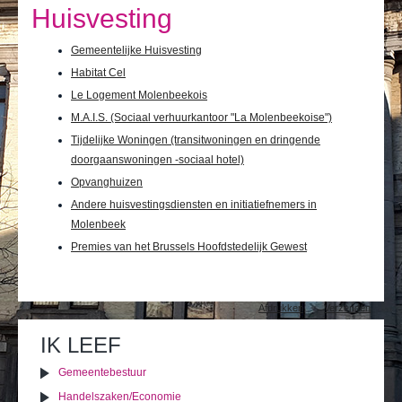
Ik leef
Huisvesting
Ik bezoek
Gemeentelijke Huisvesting
Habitat Cel
Publicaties
Le Logement Molenbeekois
Actualiteiten
M.A.I.S. (Sociaal verhuurkantoor "La Molenbeekoise")
Tijdelijke Woningen (transitwoningen en dringende
E-loket / Afspraak maken
doorgaanswoningen -sociaal hotel)
Opvanghuizen
Actu
Andere huisvestingsdiensten en initiatiefnemers in
Molenbeek
Premies van het Brussels Hoofdstedelijk Gewest
Document
Afdrukken
Verzenden
acties
IK LEEF
Gemeentebestuur
Handelszaken/Economie