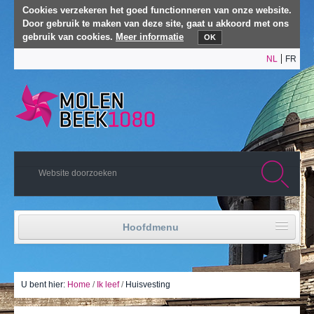
Cookies verzekeren het goed functionneren van onze website.
Door gebruik te maken van deze site, gaat u akkoord met ons
gebruik van cookies.
Meer informatie
OK
NL
FR
Hoofdmenu
Home
Politiek leven
U bent hier:
Home
/
Ik leef
/
Huisvesting