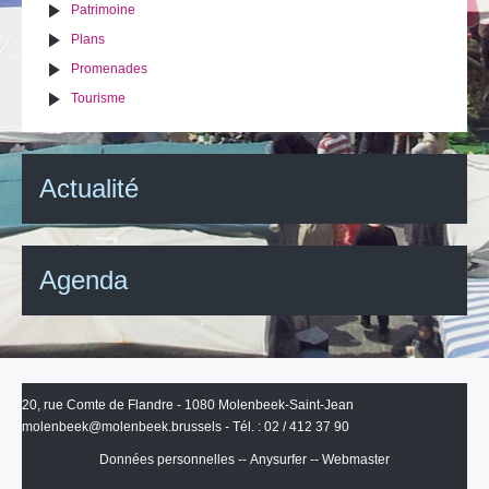
Patrimoine
Plans
Promenades
Tourisme
Actualité
Agenda
20, rue Comte de Flandre - 1080 Molenbeek-Saint-Jean
molenbeek@molenbeek.brussels
- Tél. : 02 / 412 37 90
Données personnelles
--
Anysurfer
--
Webmaster