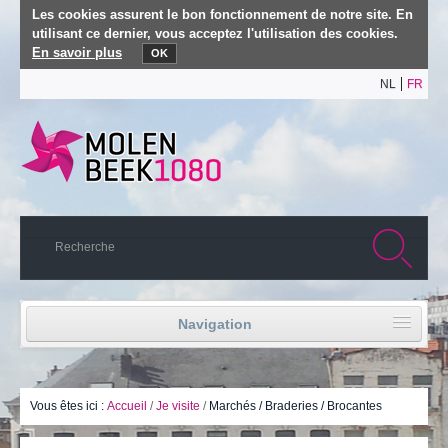
Les cookies assurent le bon fonctionnement de notre site. En
utilisant ce dernier, vous acceptez l'utilisation des cookies.
En savoir plus
OK
NL
FR
Navigation
Accueil
Vie politique
Vous êtes ici :
Accueil
/
Je visite
/
Marchés / Braderies / Brocantes