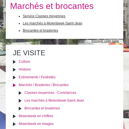
Je vis
Marchés et brocantes
Je visite
Service Classes moyennes
Les marchés à Molenbeek-Saint-Jean
Publications
Brocantes et braderies
Actualités
Actions
Imprimer
Envoyer cette page
sur
E-guichet / Prendre RDV
le
JE VISITE
document
Actualités
Culture
Histoire
Evénements / Festivités
Marchés / Braderies / Brocantes
Classes moyennes - Commerces
Les marchés à Molenbeek-Saint-Jean
Brocantes et braderies
Molenbeek en chiffres
Molenbeek en images