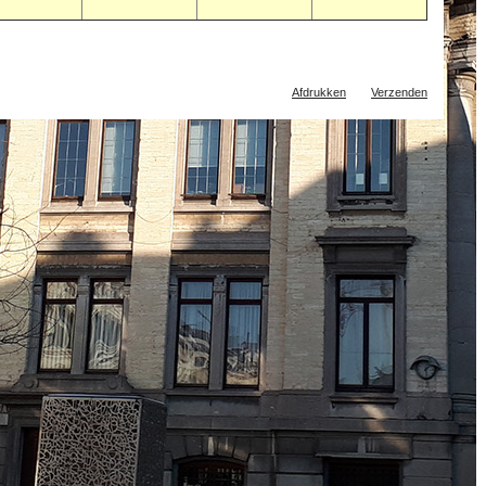
Document
Afdrukken
Verzenden
acties