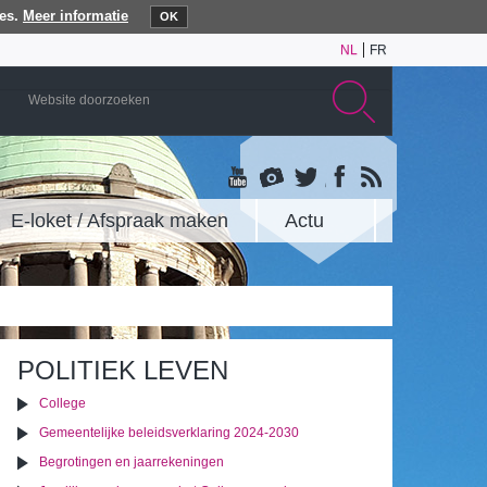
es.
Meer informatie
OK
NL
FR
E-loket / Afspraak maken
Actu
POLITIEK LEVEN
College
Gemeentelijke beleidsverklaring 2024-2030
Begrotingen en jaarrekeningen