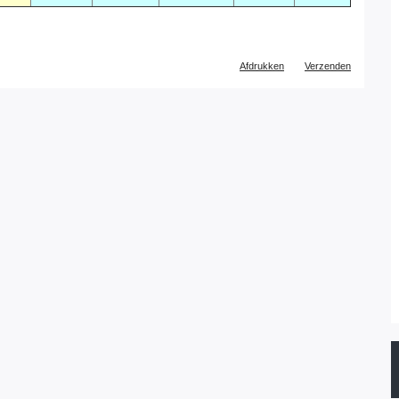
Document
Afdrukken
Verzenden
acties