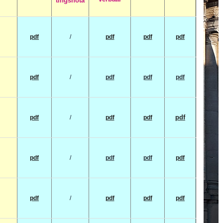
tings
nota
pdf
/
pdf
pdf
pdf
pdf
/
pdf
pdf
pdf
pdf
pdf
/
pdf
pdf
pdf
/
pdf
pdf
pdf
pdf
/
pdf
pdf
pdf