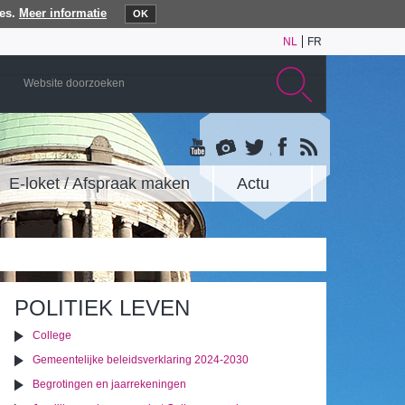
es.
Meer informatie
OK
NL
FR
E-loket / Afspraak maken
Actu
POLITIEK LEVEN
College
Gemeentelijke beleidsverklaring 2024-2030
Begrotingen en jaarrekeningen