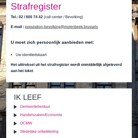
Ik leef
Strafregister
Ik bezoek
Tel.: 02 / 600 74 42
(call-center / Bevolking)
Publicaties
E-mail :
population-bevolking@molenbeek.brussels
Actualiteiten
U moet zich persoonlijk aanbieden met:
E-loket / Afspraak maken
• Uw identiteitskaart
Actu
Het uittreksel uit het strafregister wordt onmiddellijk afgeleverd
aan het loket
Document
Afdrukken
Verzenden
acties
IK LEEF
Gemeentebestuur
Handelszaken/Economie
OCMW
Stedelijke ontwikkeling