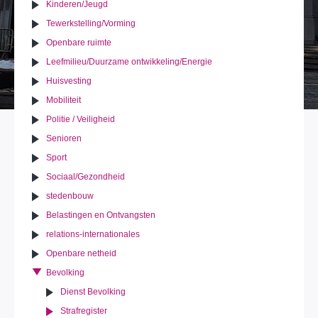
Kinderen/Jeugd
Tewerkstelling/Vorming
Openbare ruimte
Leefmilieu/Duurzame ontwikkeling/Energie
Huisvesting
Mobiliteit
Politie / Veiligheid
Senioren
Sport
Sociaal/Gezondheid
stedenbouw
Belastingen en Ontvangsten
relations-internationales
Openbare netheid
Bevolking
Dienst Bevolking
Strafregister