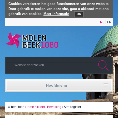
Cookies verzekeren het goed functionneren van onze website.
Door gebruik te maken van deze site, gaat u akkoord met ons
gebruik van cookies.
Meer informatie
OK
NL
FR
Hoofdmenu
Home
Politiek leven
U bent hier:
Home
/
Ik leef
/
Bevolking
/
Strafregister