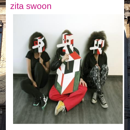
Je vis
zita swoon
Je visite
Publications
Actualités
E-guichet / Prendre RDV
Actualités