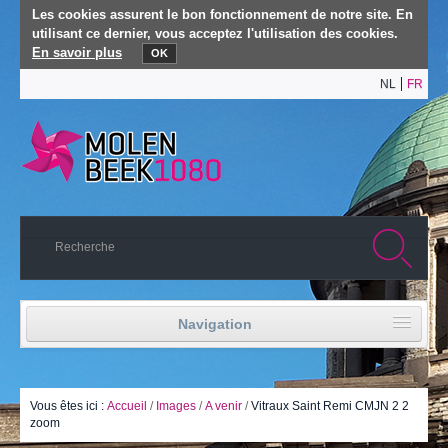
Les cookies assurent le bon fonctionnement de notre site. En
utilisant ce dernier, vous acceptez l'utilisation des cookies.
En savoir plus
OK
NL
FR
Navigation
Accueil
Vie politique
Vous êtes ici :
Accueil
/
Images
/
A venir
/
Vitraux Saint Remi CMJN 2 2
zoom