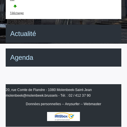
Télécharger
Actions
Imprimer
Envoyer cette page
sur
le
Actualité
document
Agenda
20, rue Comte de Flandre - 1080 Molenbeek-Saint-Jean
molenbeek@molenbeek.brussels
- Tél. : 02 / 412 37 90
Données personnelles
--
Anysurfer
--
Webmaster
IRISbox