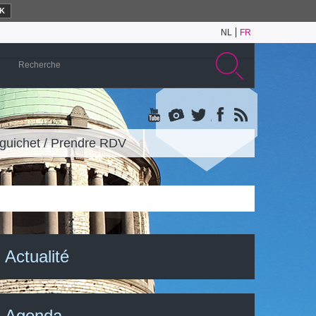
K
NL
FR
guichet / Prendre RDV
Actualité
Agenda