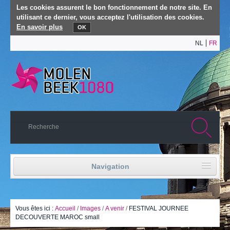
Les cookies assurent le bon fonctionnement de notre site. En
utilisant ce dernier, vous acceptez l'utilisation des cookies.
En savoir plus
OK
NL
FR
Navigation
Accueil
Vie politique
Vous êtes ici :
Accueil
/
Images
/
A venir
/
FESTIVAL JOURNEE
DECOUVERTE MAROC small