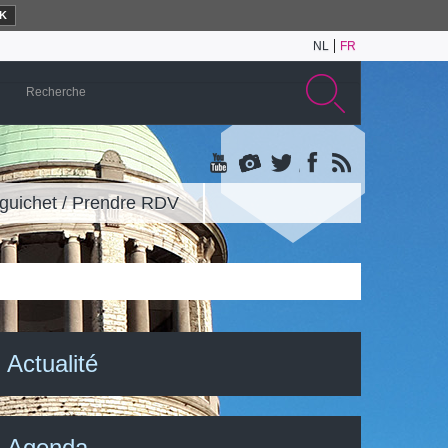
K
NL
FR
guichet / Prendre RDV
Actualité
Agenda