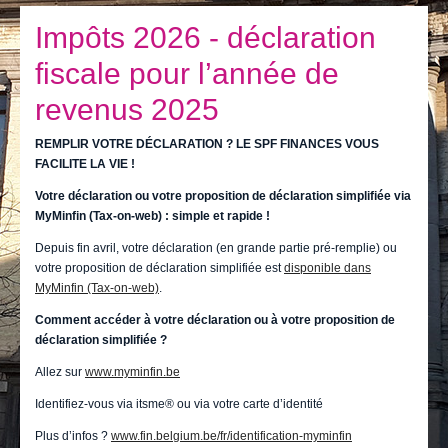
Je vis
Impôts 2026 - déclaration
Je visite
fiscale pour l’année de
Publications
revenus 2025
Actualités
REMPLIR VOTRE DÉCLARATION ? LE SPF FINANCES VOUS
FACILITE LA VIE !
E-guichet / Prendre RDV
Votre déclaration ou votre proposition de déclaration simplifiée via
Actualités
MyMinfin (Tax-on-web) : simple et rapide !
Depuis fin avril, votre déclaration (en grande partie pré-remplie) ou
votre proposition de déclaration simplifiée est
disponible dans
MyMinfin (Tax-on-web)
.
Comment accéder à votre déclaration ou à votre proposition de
déclaration simplifiée ?
Allez sur
www.myminfin.be
Identifiez-vous via itsme® ou via votre carte d’identité
Plus d’infos ?
www.fin.belgium.be/fr/identification-myminfin