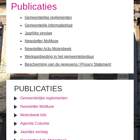
Ik leef
Publicaties
Ik bezoek
Gemeentelijke reglementen
Gemeentelijk informatieblad
Publicaties
Jaarlijks verslag
Actualiteiten
Newsletter MoMuse
Newsletter Actu-Molenbeek
E-loket / Afspraak maken
Werkaanbieding in het gemeentebestuur
Bescherming van de gegevens / Privacy Statement
Actu
Document
Afdrukken
Verzenden
acties
PUBLICATIES
Gemeentelijke reglementen
Newsletter MoMuse
Molenbeek Info
Agenda Cuturele
Jaarlijks verslag