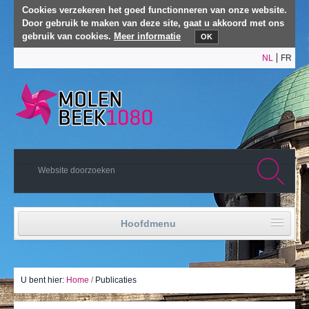
Cookies verzekeren het goed functionneren van onze website.
Door gebruik te maken van deze site, gaat u akkoord met ons
gebruik van cookies.
Meer informatie
OK
NL
FR
Hoofdmenu
Home
Politiek leven
U bent hier:
Home
/
Publicaties