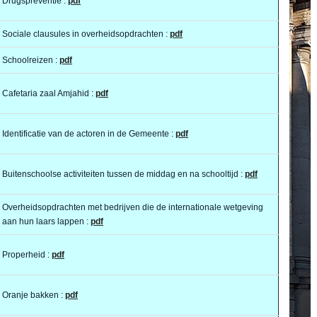
Drugspreventie :
pdf
Sociale clausules in overheidsopdrachten :
pdf
Schoolreizen :
pdf
Cafetaria zaal Amjahid :
pdf
Identificatie van de actoren in de Gemeente :
pdf
Buitenschoolse activiteiten tussen de middag en na schooltijd :
pdf
Overheidsopdrachten met bedrijven die de internationale wetgeving
aan hun laars lappen :
pdf
Properheid :
pdf
Oranje bakken :
pdf