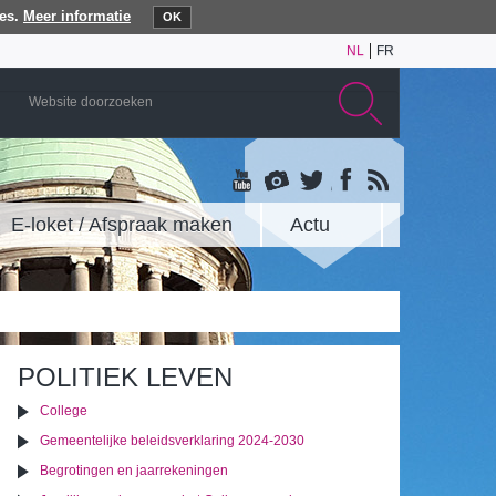
es.
Meer informatie
OK
NL
FR
E-loket / Afspraak maken
Actu
POLITIEK LEVEN
College
Gemeentelijke beleidsverklaring 2024-2030
Begrotingen en jaarrekeningen