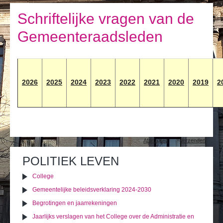
Ik leef
Schriftelijke vragen van de
Ik bezoek
Gemeenteraadsleden
Publicaties
Actualiteiten
2026
2025
2024
2023
202
2
2021
2020
2019
2
E-loket / Afspraak maken
Actu
Document
Afdrukken
Verzenden
acties
POLITIEK LEVEN
College
Gemeentelijke beleidsverklaring 2024-2030
Begrotingen en jaarrekeningen
Jaarlijks verslagen van het College over de Administratie en