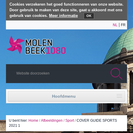
Cookies verzekeren het goed functionneren van onze website.
Door gebruik te maken van deze site, gaat u akkoord met ons
gebruik van cookies.
Meer informatie
OK
NL
FR
Hoofdmenu
Home
Politiek leven
U bent hier:
Home
/
Afbeeldingen
/
Sport
/
COVER GUIDE SPORTS
2021 1