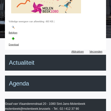
Volledige weergave van afbeelding:
493 KB
|
Bekijken
Download
Document
Afdrukken
Verzenden
acties
Actualiteit
Agenda
Graaf van Vlaanderenstraat 20 - 1080 Sint-Jans-Molenbeek
molenbeek@molenbeek.brussels
- Tel.: 02 / 412 37 90