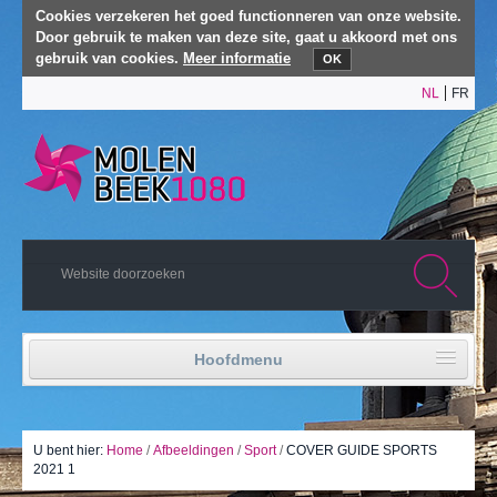
Cookies verzekeren het goed functionneren van onze website.
Door gebruik te maken van deze site, gaat u akkoord met ons
gebruik van cookies.
Meer informatie
OK
NL
FR
Hoofdmenu
Home
Politiek leven
U bent hier:
Home
/
Afbeeldingen
/
Sport
/
COVER GUIDE SPORTS
2021 1