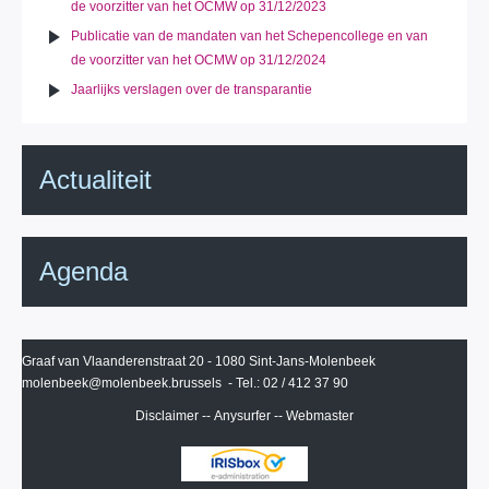
de voorzitter van het OCMW op 31/12/2023
Publicatie van de mandaten van het Schepencollege en van
de voorzitter van het OCMW op 31/12/2024
Jaarlijks verslagen over de transparantie
Actualiteit
Agenda
Graaf van Vlaanderenstraat 20 - 1080 Sint-Jans-Molenbeek
molenbeek@molenbeek.brussels
- Tel.: 02 / 412 37 90
Disclaimer
--
Anysurfer
--
Webmaster