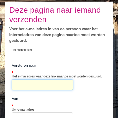
Ik leef
Deze pagina naar iemand
Ik bezoek
verzenden
Publicaties
Voer het e-mailadres in van de persoon waar het
Actualiteiten
internetadres van deze pagina naartoe moet worden
gestuurd.
E-loket / Afspraak maken
Adresgegevens
Actu
Versturen naar
(Verplicht)
Het e-mailadres waar deze link naartoe moet worden gestuurd.
Van
(Verplicht)
Uw e-mailadres.