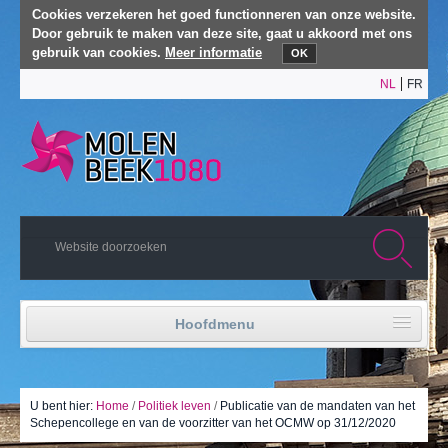
Cookies verzekeren het goed functionneren van onze website.
Door gebruik te maken van deze site, gaat u akkoord met ons
gebruik van cookies.
Meer informatie
OK
NL
FR
Hoofdmenu
Home
Politiek leven
U bent hier:
Home
/
Politiek leven
/
Publicatie van de mandaten van het
Schepencollege en van de voorzitter van het OCMW op 31/12/2020