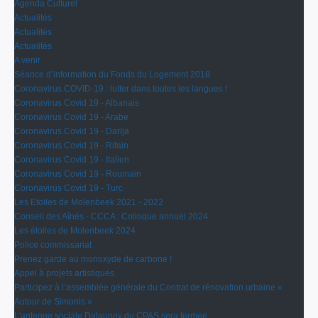
Agenda Culturel
Actualités
Actualités
Actualités
A venir
Séance d’information du Fonds du Logement 2018
Coronavirus COVID-19 : lutter dans toutes les langues !
Coronavirus Covid 19 - Albanais
Coronavirus Covid 19 - Arabe
Coronavirus Covid 19 - Darija
Coronavirus Covid 19 - Rifain
Coronavirus Covid 19 - Italien
Coronavirus Covid 19 - Roumain
Coronavirus Covid 19 - Turc
Les Etoiles de Molenbeek 2021 - 2022
Conseil des Aînés - CCCA : Colloque annuel 2024
Les étoiles de Molenbeek 2024
Police commissariat
Prenez garde au monoxyde de carbone !
Appel à projets artistiques
Participez à l’assemblée générale du Contrat de rénovation urbaine «
Autour de Simonis »
L'antenne sociale Delaunoy du CPAS sera fermée