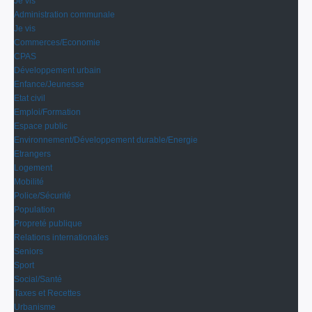
Je vis
Administration communale
Je vis
Commerces/Economie
CPAS
Développement urbain
Enfance/Jeunesse
Etat civil
Emploi/Formation
Espace public
Environnement/Développement durable/Energie
Etrangers
Logement
Mobilité
Police/Sécurité
Population
Propreté publique
Relations internationales
Seniors
Sport
Social/Santé
Taxes et Recettes
Urbanisme