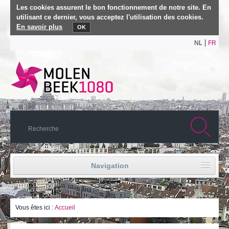
Les cookies assurent le bon fonctionnement de notre site. En
utilisant ce dernier, vous acceptez l'utilisation des cookies.
En savoir plus
OK
NL
FR
Navigation
Accueil
Français
Vous êtes ici :
Accueil