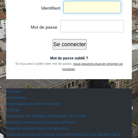
Identifiant
Mot de passe
Mot de passe oublié ?
Si vous avez oublié votre mot de passe,
nous pouvons vous en envoyer un
nouveau
.
Français
Vie politique
Organisation de votre commune
Collège
Déclaration de politique communale 2024-2030
Budgets communaux et comptes annuels
Rapports annuels sur la transparence
Rapports annuels du Collège sur l'Administration et la situation de la