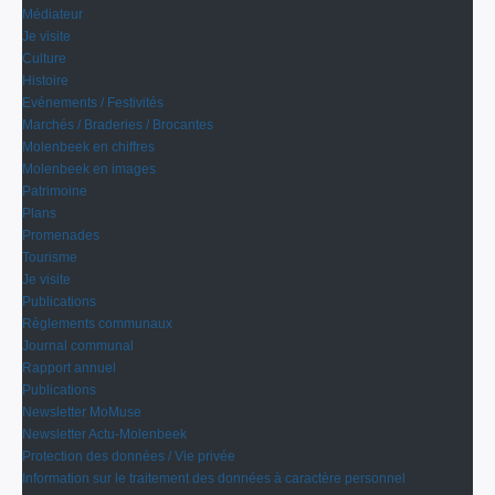
Médiateur
Je visite
Culture
Histoire
Evénements / Festivités
Marchés / Braderies / Brocantes
Molenbeek en chiffres
Molenbeek en images
Patrimoine
Plans
Promenades
Tourisme
Je visite
Publications
Règlements communaux
Journal communal
Rapport annuel
Publications
Newsletter MoMuse
Newsletter Actu-Molenbeek
Protection des données / Vie privée
Information sur le traitement des données à caractère personnel